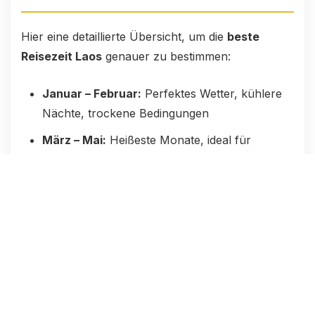
Hier eine detaillierte Übersicht, um die
beste
Reisezeit Laos
genauer zu bestimmen:
Januar – Februar:
Perfektes Wetter, kühlere
Nächte, trockene Bedingungen
März – Mai:
Heißeste Monate, ideal für
Bergregionen
Juni – August:
Regenzeit beginnt,
spektakuläre Natur
September – Oktober:
Mischung aus Regen
und Sonnenschein, weniger Touristen
November – Dezember:
Angenehm warm,
ideal für Rundreisen